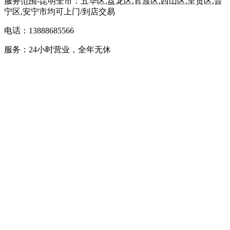
服务范围-昆明全市：五华区,盘龙区,官渡区,西山区,呈贡区,晋
宁区,安宁市均可上门/到店交易
电话：13888685566
服务：24小时营业，全年无休