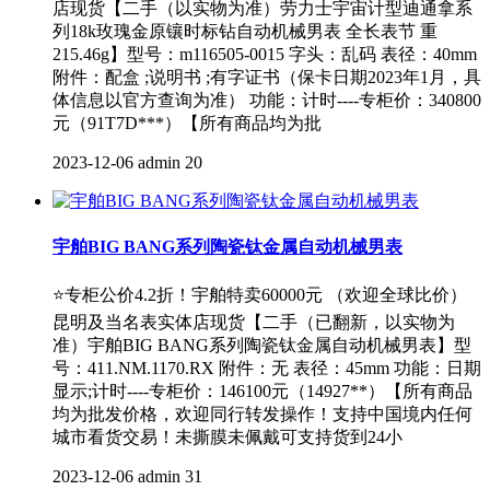
店现货【二手（以实物为准）劳力士宇宙计型迪通拿系
列18k玫瑰金原镶时标钻自动机械男表 全长表节 重
215.46g】型号：m116505-0015 字头：乱码 表径：40mm
附件：配盒 ;说明书 ;有字证书（保卡日期2023年1月，具
体信息以官方查询为准） 功能：计时----专柜价：340800
元（91T7D***）【所有商品均为批
2023-12-06
admin
20
宇舶BIG BANG系列陶瓷钛金属自动机械男表
⭐专柜公价4.2折！宇舶特卖60000元 （欢迎全球比价）
昆明及当名表实体店现货【二手（已翻新，以实物为
准）宇舶BIG BANG系列陶瓷钛金属自动机械男表】型
号：411.NM.1170.RX 附件：无 表径：45mm 功能：日期
显示;计时----专柜价：146100元（14927**）【所有商品
均为批发价格，欢迎同行转发操作！支持中国境内任何
城市看货交易！未撕膜未佩戴可支持货到24小
2023-12-06
admin
31