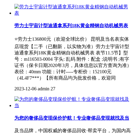
劳力士宇宙计型迪通拿系列18K黄金精钢自动机械男表
⭐劳力士136800元（欢迎全球比价） 昆明及当名表实体
店现货【二手（已翻新，以实物为准）劳力士宇宙计型
迪通拿系列18K黄金精钢自动机械男表 表节11.5节】型
号：m116503-0004 字头: 乱码 附件：配盒 ;说明书 ;有字
证书（保卡日期2020年3月，具体信息以官方查询为准）
表径：40mm 功能：计时-----专柜价：152100元
（4L4F7***）【所有商品均为批发价格，欢迎同
2023-12-06
admin
27
为您的奢侈品变现保价护航！专业奢侈品变现就找及当
及当品牌，中国权威的奢侈品回收·帮卖平台，为国内高