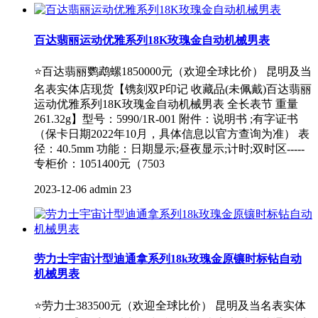
百达翡丽运动优雅系列18K玫瑰金自动机械男表
⭐百达翡丽鹦鹉螺1850000元（欢迎全球比价） 昆明及当
名表实体店现货【镌刻双P印记 收藏品(未佩戴)百达翡丽
运动优雅系列18K玫瑰金自动机械男表 全长表节 重量
261.32g】型号：5990/1R-001 附件：说明书 ;有字证书
（保卡日期2022年10月，具体信息以官方查询为准） 表
径：40.5mm 功能：日期显示;昼夜显示;计时;双时区-----
专柜价：1051400元（7503
2023-12-06
admin
23
劳力士宇宙计型迪通拿系列18k玫瑰金原镶时标钻自动
机械男表
⭐劳力士383500元（欢迎全球比价） 昆明及当名表实体