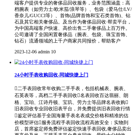
端客户提供专业的奢侈品回收服务，业务范围涵盖：高
档腕表（如劳力士/欧米茄/浪琴等）、包袋（爱马仕/LV/
香奈儿/GUCCI等）、首饰(品牌首饰和宝石类首饰)、钻
石及其它相关奢侈品。及当作为奢侈品回收·帮卖平台，
为中国高端客户快速、高价出售二手奢侈品上百万件。
公司邀请了全国闲置奢侈品（腕表、包袋、珠宝首饰、
钻石）流通领域的上千户商家共同报价，帮助客户
2023-12-06
admin
10
24小时手表收购回收-同城快捷上门
二手表回收常年收购二手手表，包括机械表、腕表、
石英表等，高档二手手表回收名表回收百达翡丽、朗
格、宝珀、江诗丹顿、宝玑、劳力士等品牌名表收购
旧表回收专业回收旧表平台，并免费提供旧表回收行情
鉴定评估基于全国海量手表名表成交价格和精准的估
价模型评估服务流程手表回收流程高效安全：实物到
店，首席鉴定师免费评估鉴定快速手表回收,奢侈品卖出