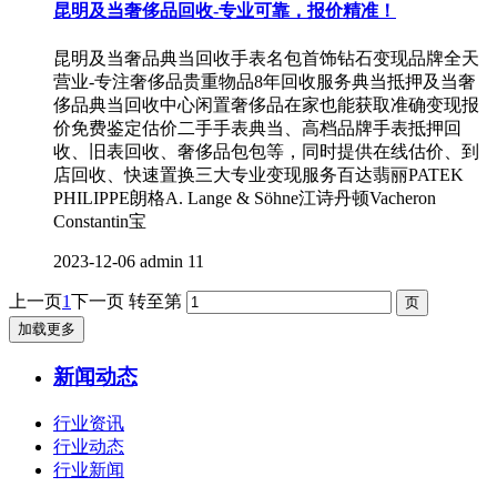
昆明及当奢侈品回收-专业可靠，报价精准！
昆明及当奢品典当回收手表名包首饰钻石变现品牌全天
营业-专注奢侈品贵重物品8年回收服务典当抵押及当奢
侈品典当回收中心闲置奢侈品在家也能获取准确变现报
价免费鉴定估价二手手表典当、高档品牌手表抵押回
收、旧表回收、奢侈品包包等，同时提供在线估价、到
店回收、快速置换三大专业变现服务百达翡丽PATEK
PHILIPPE朗格A. Lange & Söhne江诗丹顿Vacheron
Constantin宝
2023-12-06
admin
11
上一页
1
下一页
转至第
加载更多
新闻动态
行业资讯
行业动态
行业新闻